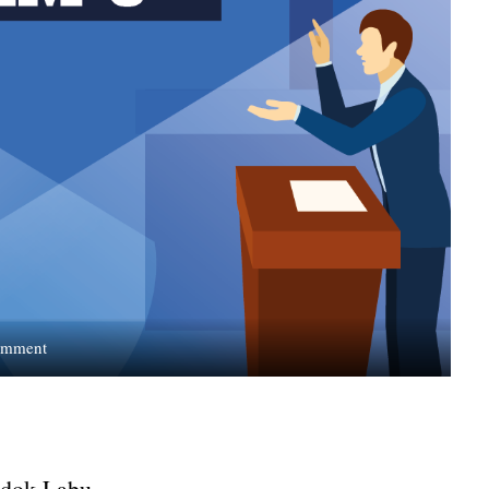
on
omment
Demokrasi
Prosedural
ala
Pemira
Pondok
ndok Labu