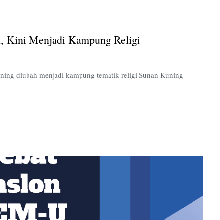
Dulu
Tempat
Prostitusi,
i, Kini Menjadi Kampung Religi
Kini
Menjadi
Kampung
Religi
 Kuning diubah menjadi kampung tematik religi Sunan Kuning