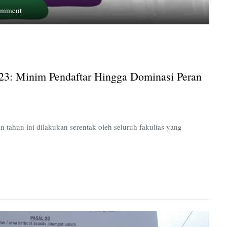
on
omment
Pemilihan
Dekan
Serentak
UPNVJ
2023:
3: Minim Pendaftar Hingga Dominasi Peran
Minim
Pendaftar
Hingga
Dominasi
Peran
 tahun ini dilakukan serentak oleh seluruh fakultas yang
Rektor