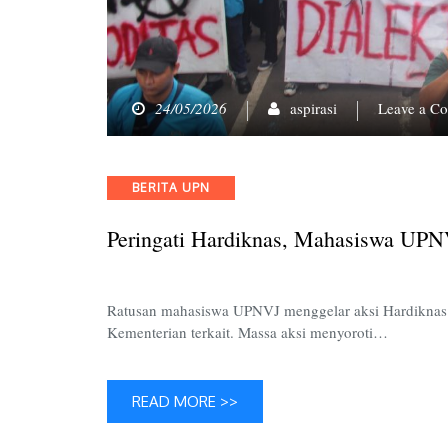
24/05/2026
aspirasi
Leave a C
Categories
BERITA UPN
Peringati Hardiknas, Mahasiswa UPNV
Ratusan mahasiswa UPNVJ menggelar aksi Hardiknas y
Kementerian terkait. Massa aksi menyoroti…
READ MORE >>