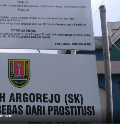
on
omment
Sunan
Kuning: