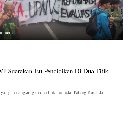
on
omment
Peringati
Hardiknas,
Mahasiswa
UPNVJ
Suarakan
J Suarakan Isu Pendidikan Di Dua Titik
Isu
Pendidikan
di
Dua
ang berlangsung di dua titik berbeda, Patung Kuda dan
Titik