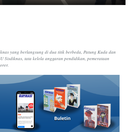
nas yang berlangsung di dua titik berbeda, Patung Kuda dan
UU Sisdiknas, tata kelola anggaran pendidikan, pemerataan
norer.