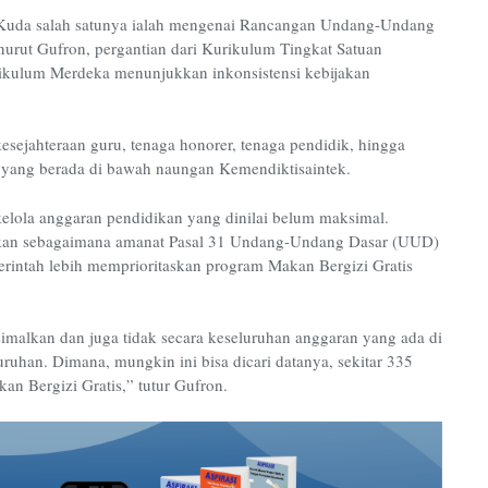
g Kuda salah satunya ialah mengenai Rancangan Undang-Undang
urut Gufron, pergantian dari Kurikulum Tingkat Satuan
ikulum Merdeka menunjukkan inkonsistensi kebijakan
esejahteraan guru, tenaga honorer, tenaga pendidik, hingga
a yang berada di bawah naungan Kemendiktisaintek.
 kelola anggaran pendidikan yang dinilai belum maksimal.
ikan sebagaimana amanat Pasal 31 Undang-Undang Dasar (UUD)
erintah lebih memprioritaskan program Makan Bergizi Gratis
imalkan dan juga tidak secara keseluruhan anggaran yang ada di
uhan. Dimana, mungkin ini bisa dicari datanya, sekitar 335
kan Bergizi Gratis,” tutur Gufron.