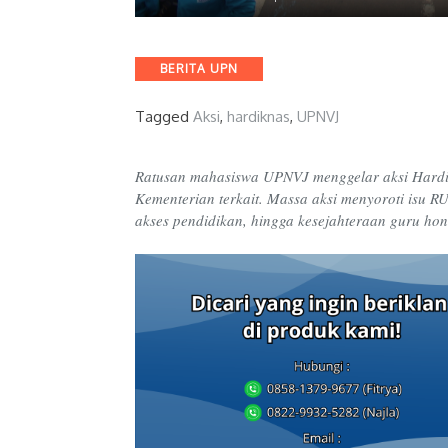
Categories
BERITA UPN
Tagged
Aksi
,
hardiknas
,
UPNVJ
Ratusan mahasiswa UPNVJ menggelar aksi Hardik
Kementerian terkait. Massa aksi menyoroti isu R
akses pendidikan, hingga kesejahteraan guru ho