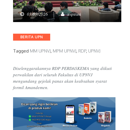
03/07/2026
aspirasi
Categories
BERITA UPN
Tagged
MM UPNVJ
,
MPM UPNVJ
,
RDP
,
UPNVJ
Diselenggarakannya RDP PERDASKEMA yang diikuti
perwakilan dari seluruh Fakultas di UPNVJ
mengundang gejolak panas akan keabsahan syarat
formil Amandemen.