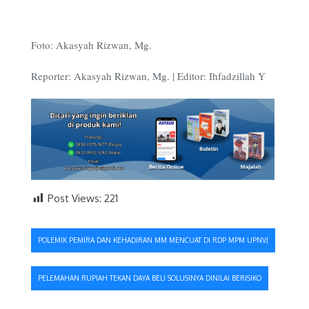
Foto: Akasyah Rizwan, Mg.
Reporter: Akasyah Rizwan, Mg. | Editor: Ihfadzillah Y
Post Views:
221
Navigasi
POLEMIK PEMIRA DAN KEHADIRAN MM MENCUAT DI RDP MPM UPNVJ
pos
PELEMAHAN RUPIAH TEKAN DAYA BELI SOLUSINYA DINILAI BERISIKO