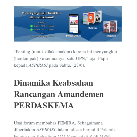
“Penting (untuk dilaksanakan) karena ini menyangkut
(berdampak) ke semuanya, satu UPN,” ujar Fiqih
kepada
ASPIRASI
pada Sabtu, (27/6).
Dinamika Keabsahan
Rancangan Amandemen
PERDASKEMA
Usai forum membahas PEMIRA, Sebagaimana
diberitakan
ASPIRASI
dalam tulisan berjudul
Polemik
Pemira dan Kehadiran MM Mencuat di RDP MPM