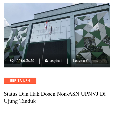
on
11/06/2026
aspirasi
Leave a Comment
Status
dan
Hak
Categories
BERITA UPN
Dosen
Non-
Status Dan Hak Dosen Non-ASN UPNVJ Di
ASN
UPNVJ
Ujung Tanduk
di
Ujung