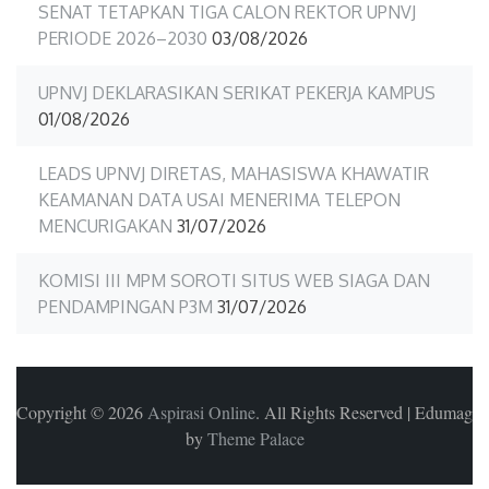
SENAT TETAPKAN TIGA CALON REKTOR UPNVJ
PERIODE 2026–2030
03/08/2026
UPNVJ DEKLARASIKAN SERIKAT PEKERJA KAMPUS
01/08/2026
LEADS UPNVJ DIRETAS, MAHASISWA KHAWATIR
KEAMANAN DATA USAI MENERIMA TELEPON
MENCURIGAKAN
31/07/2026
KOMISI III MPM SOROTI SITUS WEB SIAGA DAN
PENDAMPINGAN P3M
31/07/2026
Copyright © 2026
Aspirasi Online
. All Rights Reserved
|
Edumag
by
Theme Palace