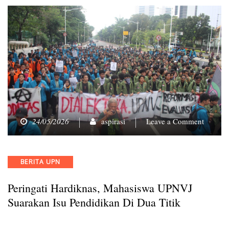
on
24/05/2026
aspirasi
Leave a Comment
Peringat
Hardikn
Mahasi
Categories
BERITA UPN
UPNVJ
Suarak
Peringati Hardiknas, Mahasiswa UPNVJ
Isu
Pendidi
Suarakan Isu Pendidikan Di Dua Titik
di
Dua