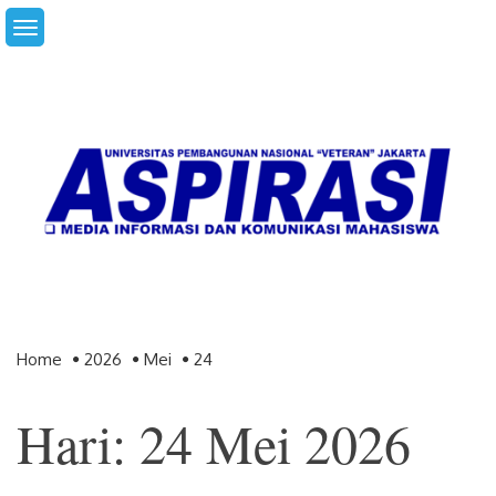
Skip
to
content
Home
2026
Mei
24
Hari: 24 Mei 2026