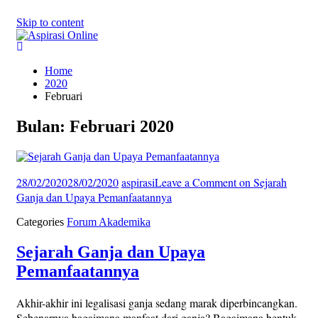
Skip to content
Home
2020
Februari
Bulan: Februari 2020
28/02/2020
28/02/2020
aspirasi
Leave a Comment
on Sejarah
Ganja dan Upaya Pemanfaatannya
Categories
Forum Akademika
Sejarah Ganja dan Upaya
Pemanfaatannya
Akhir-akhir ini legalisasi ganja sedang marak diperbincangkan.
Sebenarnya bagaimana manfaat dari ganja? Bagaimana bentuk