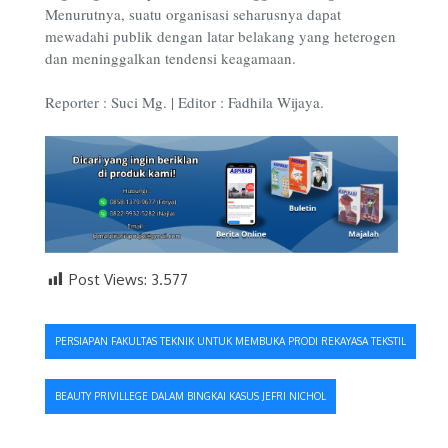
Menurutnya, suatu organisasi seharusnya dapat
mewadahi publik dengan latar belakang yang heterogen
dan meninggalkan tendensi keagamaan.
Reporter : Suci Mg. | Editor : Fadhila Wijaya.
Post Views:
3.577
Navigasi
PERSIAPAN FAKULTAS TEKNIK UNTUK MEMBUKA PRODI REKAYASA TEKSTIL
pos
BEAUTY PRIVILLEGE DALAM BINGKAI KASUS JEFRI NICHOL