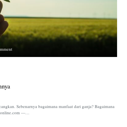
on
omment
Sejarah
Ganja
dan
Upaya
Pemanfaatannya
nnya
bincangkan. Sebenarnya bagaimana manfaat dari ganja? Bagaimana
asionline.com —…