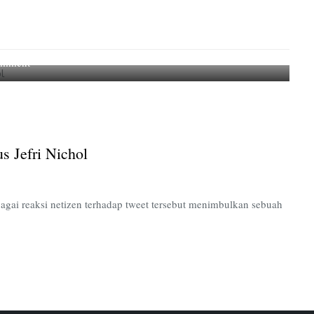
on
omment
Beauty
Privillege
Dalam
Bingkai
Kasus
s Jefri Nichol
Jefri
Nichol
rbagai reaksi netizen terhadap tweet tersebut menimbulkan sebuah