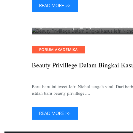
READ MORE >>
28/02/2020
aspirasi
Leave a C
Categories
FORUM AKADEMIKA
Beauty Privillege Dalam Bingkai Kasu
Baru-baru ini tweet Jefri Nichol tengah viral. Dari be
istilah baru beauty privillege….
READ MORE >>