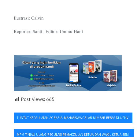
Ilustrasi: Calvin
Reporter: Santi | Editor: Ummu Hani
Post Views:
665
Navigasi
TUNTUT KEDAULATAN AGRARIA, MAHASISWA GELAR MIMBAR BEBAS DI UPNVJ
pos
MPM TINJAU ULANG REGULASI PEMAKZULAN KETUA DAN WAKIL KETUA BEM