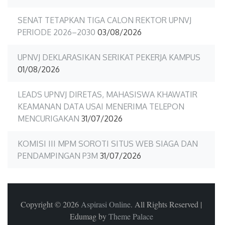
SENAT TETAPKAN TIGA CALON REKTOR UPNVJ
PERIODE 2026–2030
03/08/2026
UPNVJ DEKLARASIKAN SERIKAT PEKERJA KAMPUS
01/08/2026
LEADS UPNVJ DIRETAS, MAHASISWA KHAWATIR
KEAMANAN DATA USAI MENERIMA TELEPON
MENCURIGAKAN
31/07/2026
KOMISI III MPM SOROTI SITUS WEB SIAGA DAN
PENDAMPINGAN P3M
31/07/2026
Copyright © 2026
Aspirasi Online
. All Rights Reserved
|
Edumag by
Theme Palace