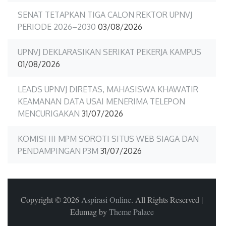
SENAT TETAPKAN TIGA CALON REKTOR UPNVJ
PERIODE 2026–2030
03/08/2026
UPNVJ DEKLARASIKAN SERIKAT PEKERJA KAMPUS
01/08/2026
LEADS UPNVJ DIRETAS, MAHASISWA KHAWATIR
KEAMANAN DATA USAI MENERIMA TELEPON
MENCURIGAKAN
31/07/2026
KOMISI III MPM SOROTI SITUS WEB SIAGA DAN
PENDAMPINGAN P3M
31/07/2026
Copyright © 2026
Aspirasi Online
. All Rights Reserved
|
Edumag by
Theme Palace