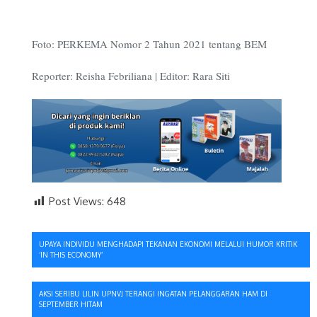
Foto: PERKEMA Nomor 2 Tahun 2021 tentang BEM
Reporter: Reisha Febriliana | Editor: Rara Siti
Post Views:
648
Navigasi
UPAYA INDIVIDU MENGHADAPI TEKANAN EKONOMI MELALUI HUMOR KRITIK
‘IN THIS ECONOMY’
pos
AKSI SERIBU LILIN UPNVJ TERANGI INGATAN PELANGGARAN HAM DI
SEPTEMBER HITAM