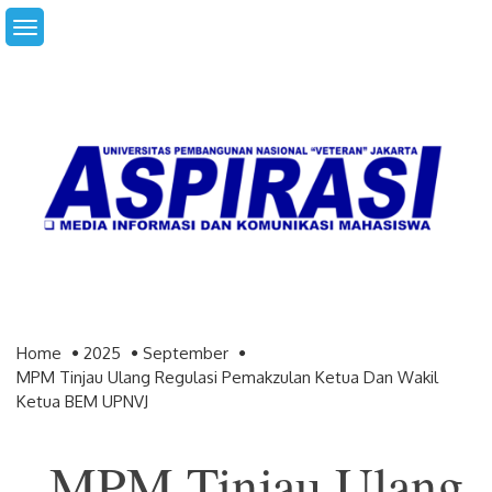
Skip
to
content
Home
2025
September
MPM Tinjau Ulang Regulasi Pemakzulan Ketua Dan Wakil
Ketua BEM UPNVJ
MPM Tinjau Ulang