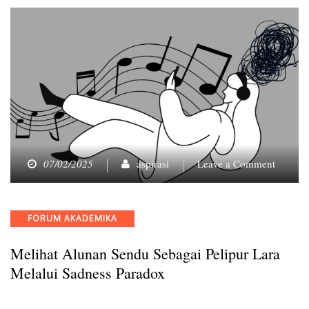
on
07/02/2025
aspirasi
Leave a Comment
Melihat
Alunan
Sendu
Categories
FORUM AKADEMIKA
Sebagai
Pelipur
Melihat Alunan Sendu Sebagai Pelipur Lara
Lara
melalui
Melalui Sadness Paradox
Sadness
Paradox