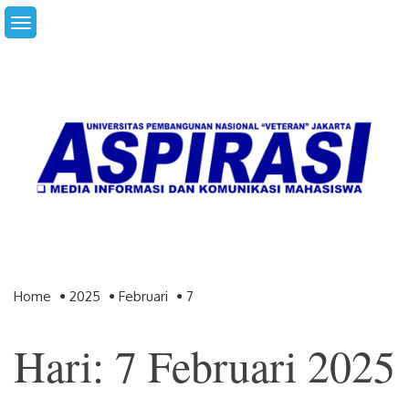
Skip
to
content
Home
2025
Februari
7
Hari: 7 Februari 2025