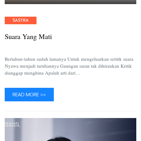
Suara
yang
Mati
Categories
SASTRA
Suara Yang Mati
Bertahun-tahun sudah lamanya Untuk mengeluarkan setitik suara
Nyawa menjadi taruhannya Gaungan saran tak dihiraukan Kritik
dianggap menghina Apalah arti dari…
READ MORE >>