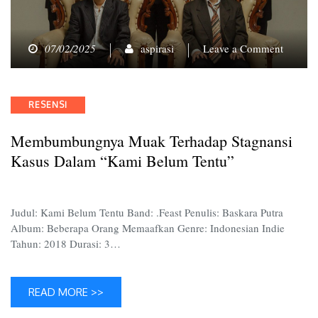
on
07/02/2025
aspirasi
Leave a Comment
Membu
Muak
Terhad
Categories
RESENSI
Stagnan
Kasus
Membumbungnya Muak Terhadap Stagnansi
dalam
“Kami
Kasus Dalam “Kami Belum Tentu”
Belum
Tentu”
Judul: Kami Belum Tentu Band: .Feast Penulis: Baskara Putra
Album: Beberapa Orang Memaafkan Genre: Indonesian Indie
Tahun: 2018 Durasi: 3…
READ MORE >>