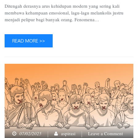
Ditengah derasnya arus kehidupan modern yang sering kali
membawa kehampaan emosional, lagu-lagu melankolis justru
menjadi pelipur bagi banyak orang. Fenomena…
READ MORE >>
on
07/02/2025
aspirasi
Leave a Comment