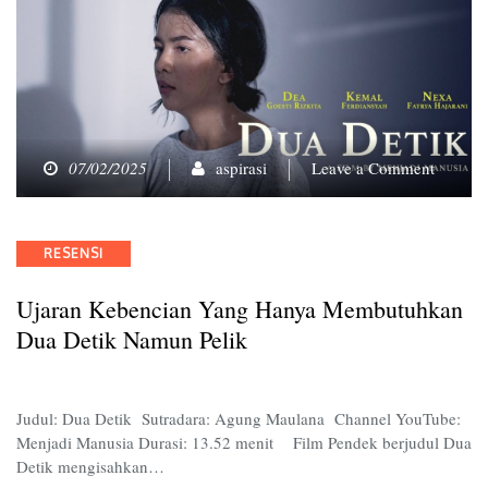
on
07/02/2025
aspirasi
Leave a Comment
Ujaran
Kebenc
yang
Categories
RESENSI
Hanya
Membut
Ujaran Kebencian Yang Hanya Membutuhkan
Dua
Detik
Dua Detik Namun Pelik
Namun
Pelik
Judul: Dua Detik Sutradara: Agung Maulana Channel YouTube:
Menjadi Manusia Durasi: 13.52 menit Film Pendek berjudul Dua
Detik mengisahkan…