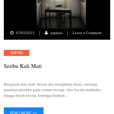
on
07/02/2025
aspirasi
Leave a Comment
Seribu
Kali
Mati
Categories
SASTRA
Seribu Kali Mati
Bungkam atau mati. Sesaat aku menghirup udara, menatap
pantulan tubuhku pada cermin beruap. Aku basahi rambutku
hingga basah kuyup, kutenggelamkan…
READ MORE >>