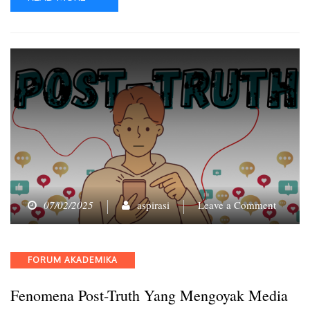
on
07/02/2025
aspirasi
Leave a Comment
Fenome
Post-
Truth
Categories
FORUM AKADEMIKA
yang
Mengoy
Fenomena Post-Truth Yang Mengoyak Media
Media