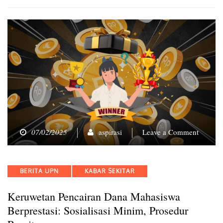
on
07/02/2025
aspirasi
Leave a Comment
Keruwe
Pencair
Dana
Categories
BERITA UPN
KABAR SEKITAR
Mahasi
Berprest
Keruwetan Pencairan Dana Mahasiswa
Sosialis
Minim,
Berprestasi: Sosialisasi Minim, Prosedur
Prosedu