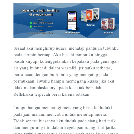
Sesaat aku menghirup udara, menatap pantulan tubuhku
pada cermin beruap. Aku basahi rambutku hingga
basah kuyup, kutenggelamkan kepalaku pada genangan
air yang kubuat di dalam wastafel, jeritanku terbatas,
bersamaan dengan buih-buih yang mengatup pada
permukaan. Jiwaku hampir memegang kuasa jika aku
tidak melampiaskannya pada kaca tak bersalah.
Refleksiku terpecah berai karena retakan.
Lampu hangat menerangi meja yang biasa kududuki
pada jam malam, mencoba untuk menutup indera.
Tidak seperti biasanya aku duduk pada siang hari terik
dan mengurung diri dalam kegelapan ruang. Jari-jariku
yang terluka menggulir dengan lincah pada layar laptop