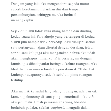
Dua jam yang lalu aku mengendarai sepeda motor
seperti kesetanan, melarikan diri dari tempat
persembunyian, sehingga mereka berhasil
menangkapku.
Sejak dulu aku tidak suka ruang hampa dan dinding
kedap suara ini. Para algojo yang bertengger di kedua
sisiku pun hampir tidak berkedip. Aku dihujani seribu
satu pertanyaan tajam disertai dengan desakan, tetapi
seribu satu kali juga aku mengatakan bahwa aku tidak
akan menghapus tulisanku. Pria berseragam dengan
kumis tipis dihadapanku beringsut keluar ruangan. Aku
lihat dia menerima sebuah telepon darurat. ”Halo, Pak.”
kudengar ucapannya sedetik sebelum pintu ruangan
tertutup.
Aku melirik ke sudut langit-langit ruangan, ada banyak
kamera peloncong di sana yang memerhatikanku.
Ah
,
aku jadi malu. Entah perasaan apa yang tiba-tiba
berlabuh padaku, sekilat
euphoria
mengalir dalam