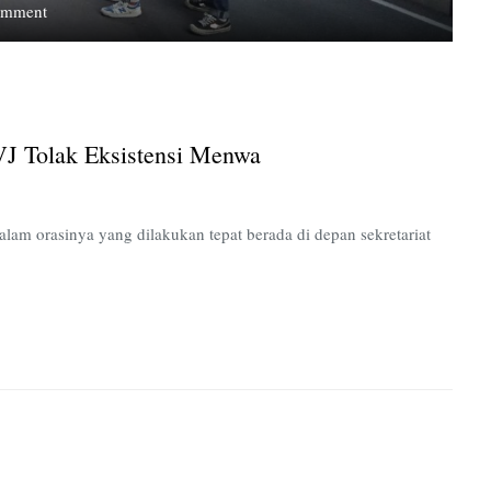
on
omment
Mimbar
Bebas
Kamisan,
Kema
UPNVJ
 Tolak Eksistensi Menwa
Tolak
Eksistensi
Menwa
m orasinya yang dilakukan tepat berada di depan sekretariat