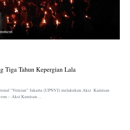
on
omment
Aksi
Kamisan
UPNVJ:
Bayang-
Bayang
 Tiga Tahun Kepergian Lala
Tiga
Tahun
Kepergian
Lala
ional “Veteran” Jakarta (UPNVJ) melakukan Aksi Kamisan
e.com – Aksi Kamisan…