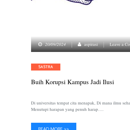
20/09/2024
aspirasi
Leave a C
Categories
SASTRA
Buih Korupsi Kampus Jadi Ilusi
Di universitas tempat cita menapak, Di mana ilmu s
Menutupi harapan yang penuh harap….
READ MORE >>