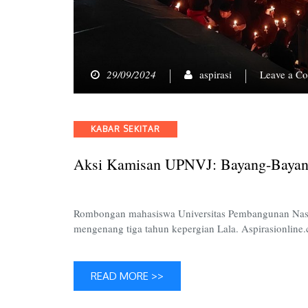
29/09/2024
aspirasi
Leave a C
Categories
KABAR SEKITAR
Aksi Kamisan UPNVJ: Bayang-Bayang
Rombongan mahasiswa Universitas Pembangunan Nas
mengenang tiga tahun kepergian Lala. Aspirasionlin
READ MORE >>