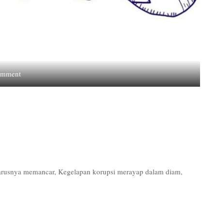
on
omment
Buih
Korupsi
Kampus
Jadi
Ilusi
eharusnya memancar, Kegelapan korupsi merayap dalam diam,