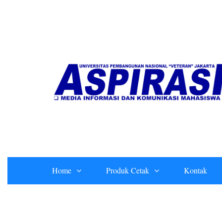
Skip
to
content
Home
Produk Cetak
Kontak