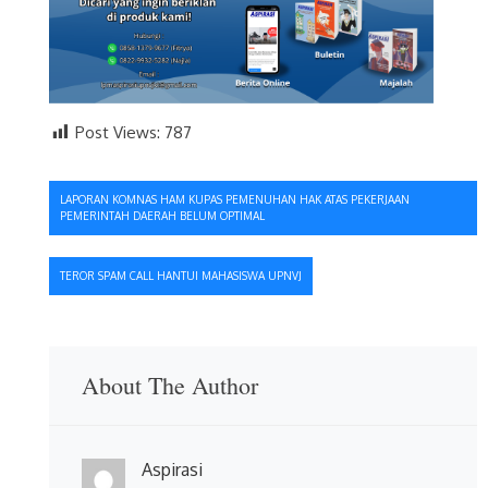
Post Views:
787
Navigasi
LAPORAN KOMNAS HAM KUPAS PEMENUHAN HAK ATAS PEKERJAAN
PEMERINTAH DAERAH BELUM OPTIMAL
pos
TEROR SPAM CALL HANTUI MAHASISWA UPNVJ
About The Author
Aspirasi