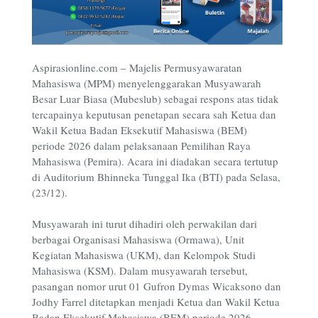
Aspirasionline.com
–
Majelis Permusyawaratan
Mahasiswa (MPM) menyelenggarakan Musyawarah
Besar Luar Biasa (Mubeslub) sebagai respons atas tidak
tercapainya keputusan penetapan secara sah Ketua dan
Wakil Ketua Badan Eksekutif Mahasiswa (BEM)
periode 2026 dalam pelaksanaan Pemilihan Raya
Mahasiswa (Pemira). Acara ini diadakan secara tertutup
di Auditorium Bhinneka Tunggal Ika (BTI) pada Selasa,
(23/12).
Musyawarah ini turut dihadiri oleh perwakilan dari
berbagai Organisasi Mahasiswa (Ormawa), Unit
Kegiatan Mahasiswa (UKM), dan Kelompok Studi
Mahasiswa (KSM).
Dalam musyawarah tersebut,
pasangan nomor urut 01 Gufron Dymas Wicaksono dan
Jodhy Farrel ditetapkan menjadi Ketua dan Wakil Ketua
Badan Eksekutif Mahasiswa (BEM) periode 2026.