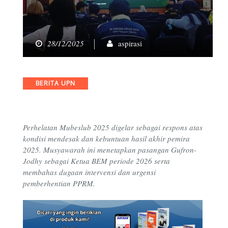
28/12/2025
aspirasi
Categories
BERITA UPN
Perhelatan Mubeslub 2025 digelar sebagai respons atas
kondisi mendesak dan kebuntuan hasil akhir pemira
2025. Musyawarah ini menetapkan pasangan Gufron-
Jodhy sebagai Ketua BEM periode 2026 serta
membahas dugaan intervensi dan urgensi
pemberhentian PPRM.