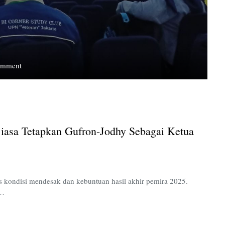
on
omment
Musyawarah
Besar
Mahasiswa
Luar
Biasa
asa Tetapkan Gufron-Jodhy Sebagai Ketua
Tetapkan
Gufron-
Jodhy
sebagai
Ketua
as kondisi mendesak dan kebuntuan hasil akhir pemira 2025.
BEM
y…
UPNVJ
Periode
2026