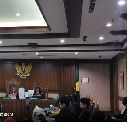
on
omment
Eksepsi
Delpedro
dkk