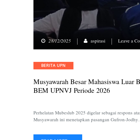
28/12/2025
aspirasi
Leave a C
Categories
BERITA UPN
Musyawarah Besar Mahasiswa Luar Bi
BEM UPNVJ Periode 2026
Perhelatan Mubeslub 2025 digelar sebagai respons at
Musyawarah ini menetapkan pasangan Gufron-Jodh