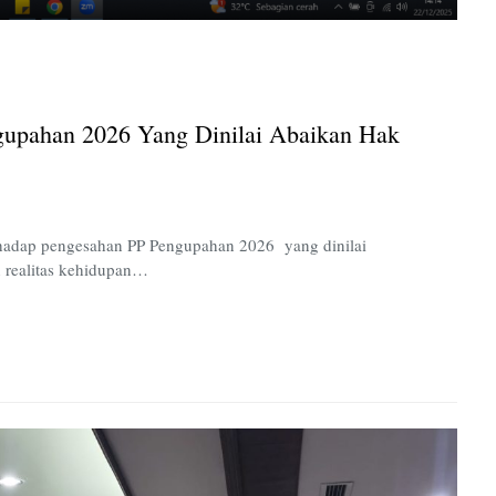
Perempuan
Mahardhika
Tolak
PP
Pengupahan
upahan 2026 Yang Dinilai Abaikan Hak
2026
yang
Dinilai
Abaikan
Hak
adap pengesahan PP Pengupahan 2026 yang dinilai
Buruh
 realitas kehidupan…
Perempuan