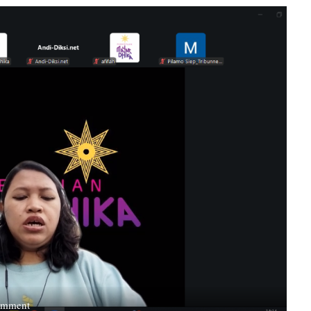
on
omment