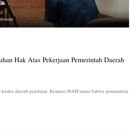
on
omment
Laporan
Komnas
HAM
Kupas
Pemenuhan
an Hak Atas Pekerjaan Pemerintah Daerah
Hak
atas
Pekerjaan
Pemerintah
Daerah
 kedua daerah penilaian, Komnas HAM temui bahwa pemenuhan
Belum
Optimal