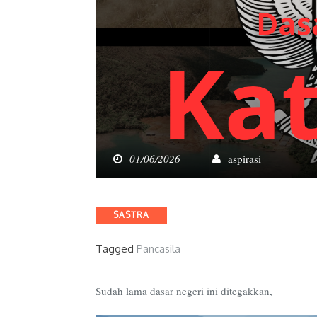
01/06/2026
aspirasi
Categories
SASTRA
Tagged
Pancasila
Sudah lama dasar negeri ini ditegakkan,