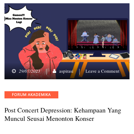
on
29/07/2023
aspirasi
Leave a Comment
Post
Concert
Depress
Categories
FORUM AKADEMIKA
Kehamp
yang
Post Concert Depression: Kehampaan Yang
Muncul
Seusai
Muncul Seusai Menonton Konser
Menont
Konser