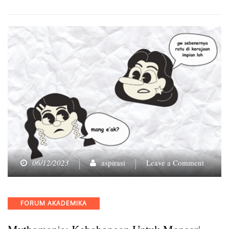
on
06/12/2023
aspirasi
Leave a Comment
Mythom
Keboho
untuk
Categories
FORUM AKADEMIKA
Mencar
Simpati