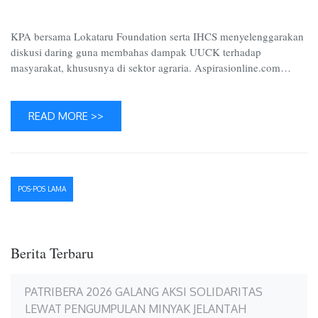
dalam
Ruang
KPA bersama Lokataru Foundation serta IHCS menyelenggarakan
Lingku
diskusi daring guna membahas dampak UUCK terhadap
Agraria
masyarakat, khususnya di sektor agraria. Aspirasionline.com…
READ MORE >>
Navigasi
POS-POS LAMA
pos
Berita Terbaru
PATRIBERA 2026 GALANG AKSI SOLIDARITAS
LEWAT PENGUMPULAN MINYAK JELANTAH