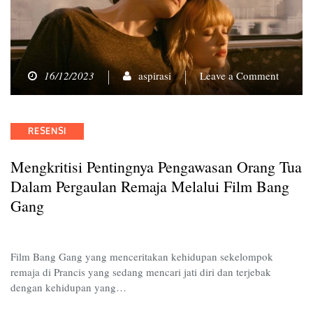
on
16/12/2023
aspirasi
Leave a Comment
Mengkri
Penting
Pengaw
Categories
RESENSI
Orang
Tua
Mengkritisi Pentingnya Pengawasan Orang Tua
dalam
Pergaul
Dalam Pergaulan Remaja Melalui Film Bang
Remaja
Gang
melalui
Film
Bang
Film Bang Gang yang menceritakan kehidupan sekelompok
Gang
remaja di Prancis yang sedang mencari jati diri dan terjebak
dengan kehidupan yang…