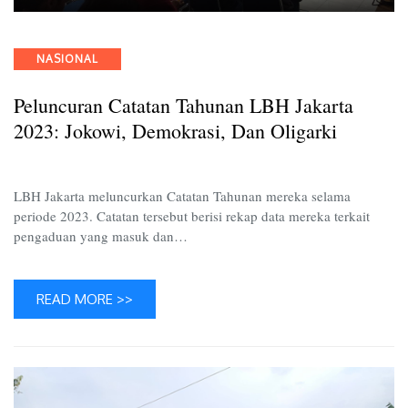
Peluncu
Catatan
Tahuna
Categories
NASIONAL
LBH
Jakarta
Peluncuran Catatan Tahunan LBH Jakarta
2023:
Jokowi,
2023: Jokowi, Demokrasi, Dan Oligarki
Demokr
dan
Oligark
LBH Jakarta meluncurkan Catatan Tahunan mereka selama
periode 2023. Catatan tersebut berisi rekap data mereka terkait
pengaduan yang masuk dan…
READ MORE >>