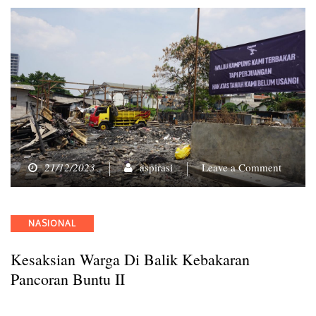
on
21/12/2023
aspirasi
Leave a Comment
Kesaksi
Warga
di
Categories
NASIONAL
Balik
Kebaka
Kesaksian Warga Di Balik Kebakaran
Pancor
Buntu
Pancoran Buntu II
II