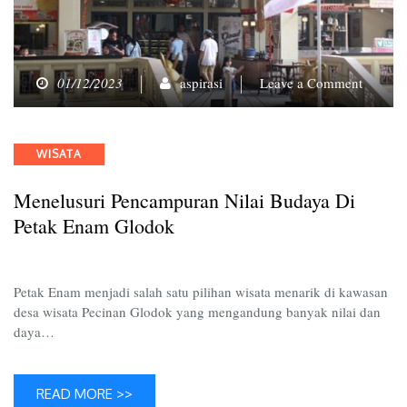
on
01/12/2023
aspirasi
Leave a Comment
Menelus
Pencam
Nilai
Categories
WISATA
Budaya
di
Menelusuri Pencampuran Nilai Budaya Di
Petak
Enam
Petak Enam Glodok
Glodok
Petak Enam menjadi salah satu pilihan wisata menarik di kawasan
desa wisata Pecinan Glodok yang mengandung banyak nilai dan
daya…
READ MORE >>