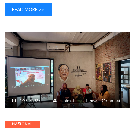
READ MORE >>
on
13/12/2023
aspirasi
Leave a Comment
Refleksi
Efektivi
UU
Categories
NASIONAL
TPKS:
Kurang