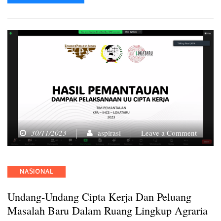
on
30/11/2023
aspirasi
Leave a Comment
Undang
undang
Cipta
Categories
NASIONAL
Kerja
dan
Undang-Undang Cipta Kerja Dan Peluang
Peluang
Masala
Masalah Baru Dalam Ruang Lingkup Agraria
Baru