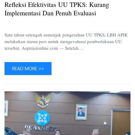
Refleksi Efektivitas UU TPKS: Kurang
Impleme
dan
Implementasi Dan Penuh Evaluasi
Penuh
Evaluas
Satu tahun setengah semenjak pengesahan UU TPKS, LBH APIK
melakukan siaran pers untuk mengevaluasi pemberlakuan UU
tersebut. Aspirasionline.com — Setelah…
READ MORE >>