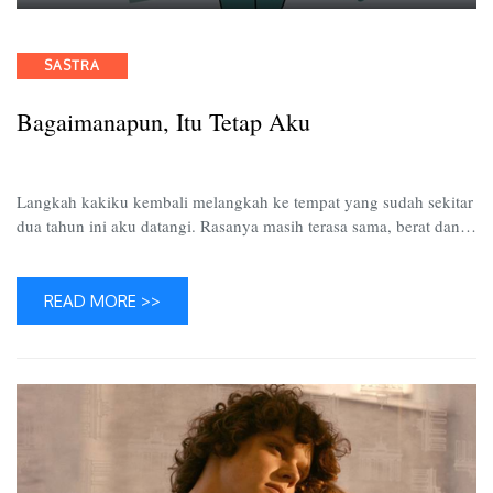
Bagaim
Itu
Tetap
Categories
SASTRA
Aku
Bagaimanapun, Itu Tetap Aku
Langkah kakiku kembali melangkah ke tempat yang sudah sekitar
dua tahun ini aku datangi. Rasanya masih terasa sama, berat dan…
READ MORE >>