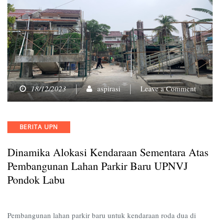
on
18/12/2023
aspirasi
Leave a Comment
Dinami
Alokasi
Kendar
Categories
BERITA UPN
Sement
atas
Dinamika Alokasi Kendaraan Sementara Atas
Pemban
Lahan
Pembangunan Lahan Parkir Baru UPNVJ
Parkir
Pondok Labu
Baru
UPNVJ
Pondok
Pembangunan lahan parkir baru untuk kendaraan roda dua di
Labu