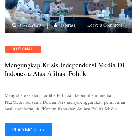
on
10/12/2023
aspirasi
Leave a Comment
Mengun
Krisis
Indepen
Categories
NASIONAL
Media
di
Mengungkap Krisis Independensi Media Di
Indones
atas
Indonesia Atas Afiliasi Politik
Afiliasi
Politik
Mengulik eksistensi politik terhadap kepemilikan media,
PR2Media bersama Dewan Pers menyelenggarakan peluncuran
hasil riset bertajuk “Kepemilikan dan Afiliasi Politik Media…
READ MORE >>