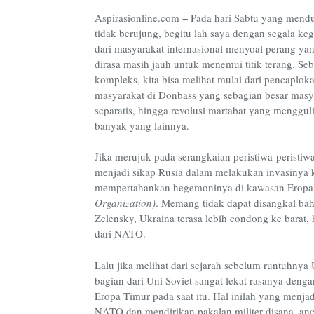
Aspirasionline.com − Pada hari Sabtu yang mendu
tidak berujung, begitu lah saya dengan segala ke
dari masyarakat internasional menyoal perang ya
dirasa masih jauh untuk menemui titik terang. 
kompleks, kita bisa melihat mulai dari pencaplo
masyarakat di Donbass yang sebagian besar masy
separatis, hingga revolusi martabat yang menggu
banyak yang lainnya
.
Jika merujuk pada serangkaian peristiwa-peristiw
menjadi sikap Rusia dalam melakukan invasinya k
mempertahankan hegemoninya di kawasan Erop
Organization)
. Memang tidak dapat disangkal ba
Zelensky, Ukraina terasa lebih condong ke barat,
dari NATO.
Lalu jika melihat dari sejarah sebelum runtuhny
bagian dari Uni Soviet sangat lekat rasanya den
Eropa Timur pada saat itu. Hal inilah yang menj
NATO dan mendirikan pakalan militer disana, an