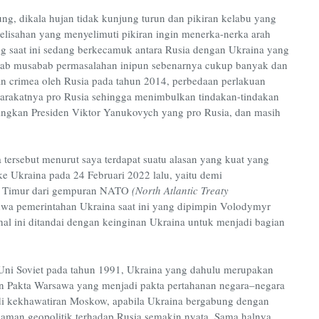
ng, dikala hujan tidak kunjung turun dan pikiran kelabu yang
gelisahan yang menyelimuti pikiran ingin menerka-nerka arah
ng saat ini sedang berkecamuk antara Rusia dengan Ukraina yang
Sebab musabab permasalahan inipun sebenarnya cukup banyak dan
kan crimea oleh Rusia pada tahun 2014, perbedaan perlakuan
arakatnya pro Rusia sehingga menimbulkan tindakan-tindakan
lingkan Presiden
Viktor Yanukovych yang pro Rusia, dan masih
a tersebut menurut saya terdapat suatu alasan yang kuat yang
e Ukraina pada 24 Februari 2022 lalu, yaitu demi
a Timur dari gempuran NATO
(North Atlantic Treaty
hwa pemerintahan Ukraina saat ini yang dipimpin Volodymyr
 hal ini ditandai dengan keinginan Ukraina untuk menjadi bagian
a Uni Soviet pada tahun 1991, Ukraina yang dahulu merupakan
gan Pakta Warsawa yang menjadi pakta pertahanan negara–negara
adi kekhawatiran Moskow, apabila Ukraina bergabung dengan
caman geopolitik terhadap Rusia semakin nyata. Sama halnya