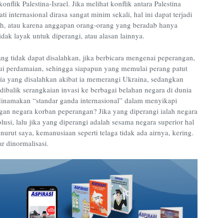
nflik Palestina-Israel. Jika melihat konflik antara Palestina
i internasional dirasa sangat minim sekali, hal ini dapat terjadi
ih, atau karena anggapan orang-orang yang beradab hanya
idak layak untuk diperangi, atau alasan lainnya.
ng tidak dapat disalahkan, jika berbicara mengenai peperangan,
ui perdamaian, sehingga siapapun yang memulai perang patut
sia yang disalahkan akibat ia memerangi Ukraina, sedangkan
alik serangkaian invasi ke berbagai belahan negara di dunia
 dinamakan “standar ganda internasional” dalam menyikapi
an negara korban peperangan? Jika yang diperangi ialah negara
olusi, lalu jika yang diperangi adalah sesama negara superior hal
nurut saya, kemanusiaan seperti telaga tidak ada airnya, kering.
ar dinormalisasi.