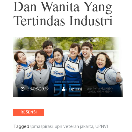
Dan Wanita Yang
Tertindas Industri
30/05/2019
aspirasi
Categories
RESENSI
Tagged
lpmaspirasi
,
upn veteran jakarta
,
UPNVJ