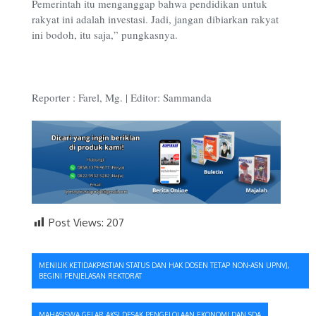
Pemerintah itu menganggap bahwa pendidikan untuk
rakyat ini adalah investasi. Jadi, jangan dibiarkan rakyat
ini bodoh, itu saja,” pungkasnya.
Reporter : Farel, Mg. | Editor: Sammanda
Post Views:
207
Navigasi
MENILIK KETIDAKPASTIAN STATUS DAN HAK DOSEN TETAP NON-ASN UPNVJ,
BEGINI PENJELASAN REKTORAT
pos
MAHASISWA GELAR AKSI DESAK PENGELOLAAN EKONOMI DAN SDA