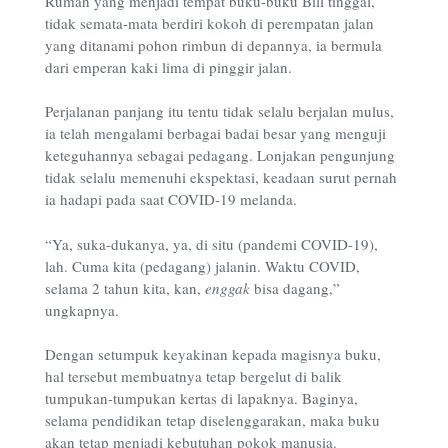
Rumah yang menjadi tempat buku-buku Bill tinggal,
tidak semata-mata berdiri kokoh di perempatan jalan
yang ditanami pohon rimbun di depannya, ia bermula
dari emperan kaki lima di pinggir jalan.
Perjalanan panjang itu tentu tidak selalu berjalan mulus,
ia telah mengalami berbagai badai besar yang menguji
keteguhannya sebagai pedagang. Lonjakan pengunjung
tidak selalu memenuhi ekspektasi, keadaan surut pernah
ia hadapi pada saat COVID-19 melanda.
“Ya, suka-dukanya, ya, di situ (pandemi COVID-19),
lah. Cuma kita (pedagang) jalanin. Waktu COVID,
selama 2 tahun kita, kan,
enggak
bisa dagang,”
ungkapnya.
Dengan setumpuk keyakinan kepada magisnya buku,
hal tersebut membuatnya tetap bergelut di balik
tumpukan-tumpukan kertas di lapaknya. Baginya,
selama pendidikan tetap diselenggarakan, maka buku
akan tetap menjadi kebutuhan pokok manusia.