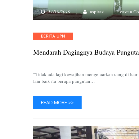
11/10/2019
aspirasi
Leave a C
Categories
BERITA UPN
Mendarah Dagingnya Budaya Punguta
“Tidak ada lagi kewajiban mengeluarkan uang di lua
lain baik itu berupa pungutan…
READ MORE >>