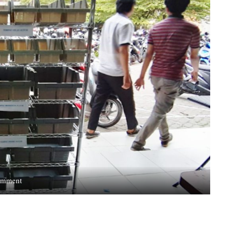
on
omment
Rektor
UPNVJ
Terapkan
Program