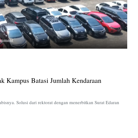
on
omment
Kurangnya
Lahan
Parkir
di
UPN,
ak Kampus Batasi Jumlah Kendaraan
Pihak
Kampus
Batasi
Jumlah
abisnya. Solusi dari rektorat dengan menerbitkan Surat Edaran
Kendaraan