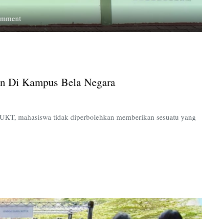
on
omment
Mendarah
Dagingnya
Budaya
Pungutan
di
n Di Kampus Bela Negara
Kampus
Bela
Negara
r UKT, mahasiswa tidak diperbolehkan memberikan sesuatu yang