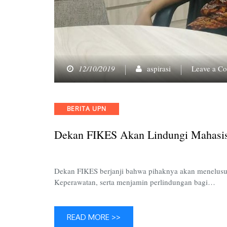
12/10/2019
aspirasi
Leave a C
Categories
BERITA UPN
Dekan FIKES Akan Lindungi Mahasi
Dekan FIKES berjanji bahwa pihaknya akan menelusuri l
Keperawatan, serta menjamin perlindungan bagi…
READ MORE >>