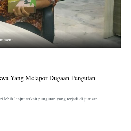
on
omment
Dekan
FIKES
akan
Lindungi
Mahasiswa
swa Yang Melapor Dugaan Pungutan
yang
Melapor
Dugaan
Pungutan
ebih lanjut terkait pungutan yang terjadi di jurusan