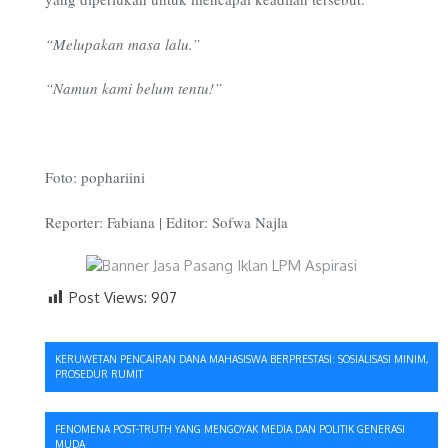
“Melupakan masa lalu.”
“Namun kami belum tentu!”
Foto: pophariini
Reporter: Fabiana | Editor: Sofwa Najla
Post Views:
907
Navigasi
KERUWETAN PENCAIRAN DANA MAHASISWA BERPRESTASI: SOSIALISASI MINIM,
PROSEDUR RUMIT
pos
FENOMENA POST-TRUTH YANG MENGOYAK MEDIA DAN POLITIK GENERASI
MUDA