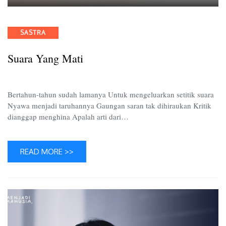
Suara
yang
Mati
Categories
SASTRA
Suara Yang Mati
Bertahun-tahun sudah lamanya Untuk mengeluarkan setitik suara
Nyawa menjadi taruhannya Gaungan saran tak dihiraukan Kritik
dianggap menghina Apalah arti dari…
READ MORE >>