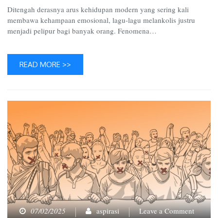
Ditengah derasnya arus kehidupan modern yang sering kali
membawa kehampaan emosional, lagu-lagu melankolis justru
menjadi pelipur bagi banyak orang. Fenomena…
READ MORE >>
on
07/02/2025
aspirasi
Leave a Comment