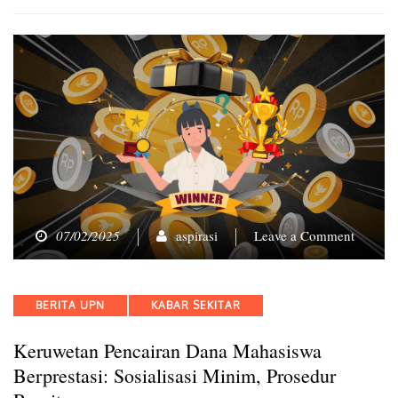
on
07/02/2025
aspirasi
Leave a Comment
Keruwe
Pencair
Dana
Categories
BERITA UPN
KABAR SEKITAR
Mahasi
Berprest
Keruwetan Pencairan Dana Mahasiswa
Sosialis
Minim,
Berprestasi: Sosialisasi Minim, Prosedur
Prosedu