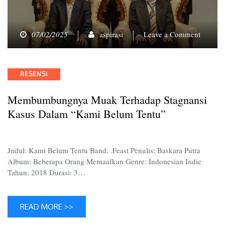
on
07/02/2025
aspirasi
Leave a Comment
Membu
Muak
Terhad
Categories
RESENSI
Stagnan
Kasus
Membumbungnya Muak Terhadap Stagnansi
dalam
“Kami
Kasus Dalam “Kami Belum Tentu”
Belum
Tentu”
Judul: Kami Belum Tentu Band: .Feast Penulis: Baskara Putra
Album: Beberapa Orang Memaafkan Genre: Indonesian Indie
Tahun: 2018 Durasi: 3…
READ MORE >>