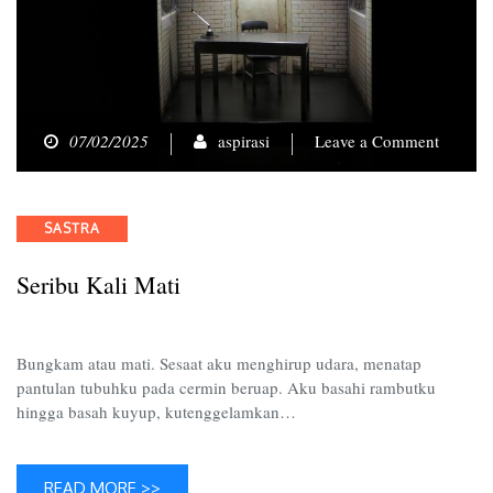
on
07/02/2025
aspirasi
Leave a Comment
Seribu
Kali
Mati
Categories
SASTRA
Seribu Kali Mati
Bungkam atau mati. Sesaat aku menghirup udara, menatap
pantulan tubuhku pada cermin beruap. Aku basahi rambutku
hingga basah kuyup, kutenggelamkan…
READ MORE >>