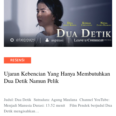
on
07/02/2025
aspirasi
Leave a Comment
Ujaran
Kebenc
yang
Categories
RESENSI
Hanya
Membut
Ujaran Kebencian Yang Hanya Membutuhkan
Dua
Detik
Dua Detik Namun Pelik
Namun
Pelik
Judul: Dua Detik Sutradara: Agung Maulana Channel YouTube:
Menjadi Manusia Durasi: 13.52 menit Film Pendek berjudul Dua
Detik mengisahkan…