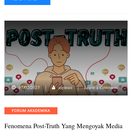
on
07/02/2025
aspirasi
Leave a Comment
Fenome
Post-
Truth
Categories
FORUM AKADEMIKA
yang
Mengoy
Fenomena Post-Truth Yang Mengoyak Media
Media