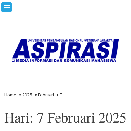
Skip
to
content
Home
2025
Februari
7
Hari: 7 Februari 2025