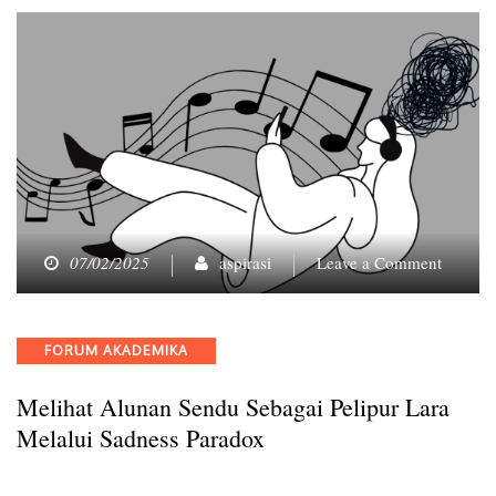
on
07/02/2025
aspirasi
Leave a Comment
Melihat
Alunan
Sendu
Categories
FORUM AKADEMIKA
Sebagai
Pelipur
Melihat Alunan Sendu Sebagai Pelipur Lara
Lara
melalui
Melalui Sadness Paradox
Sadness
Paradox