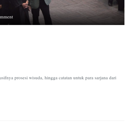
on
omment
Geliat
Dinamika
Hari
Kelulusan
fnya prosesi wisuda, hingga catatan untuk para sarjana dari