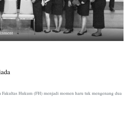
on
omment
Dedikasi
Untuk
Mereka
Yang
Telah
iada
Tiada
sium Fakultas Hukum (FH) menjadi momen haru tuk mengenang dua