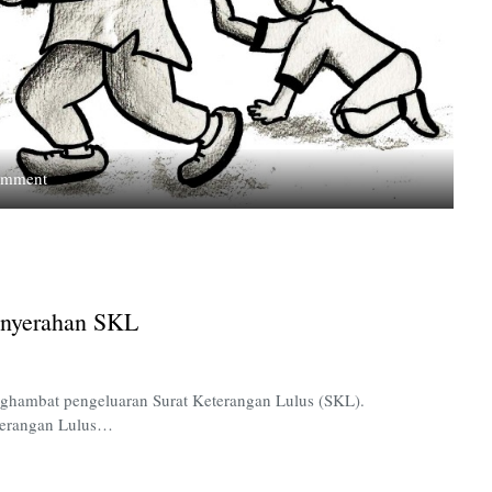
on
omment
Menilik
Mekanisme
Yudisium
dan
Penyerahan
enyerahan SKL
SKL
nghambat pengeluaran Surat Keterangan Lulus (SKL).
eterangan Lulus…