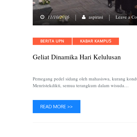
11/10/2016
aspirasi
Leave a C
Categories
BERITA UPN
KABAR KAMPUS
Geliat Dinamika Hari Kelulusan
Pemegang pedel sidang oleh mahasiswa, kurang kondusi
Menristekdikti, semua terangkum dalam wisuda…
READ MORE >>