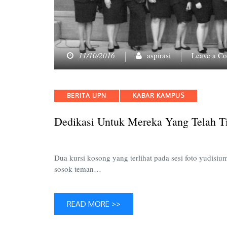
11/10/2016
aspirasi
Leave a C
Categories
BERITA UPN
KABAR KAMPUS
Dedikasi Untuk Mereka Yang Telah T
Dua kursi kosong yang terlihat pada sesi foto yudi
sosok teman…
READ MORE >>