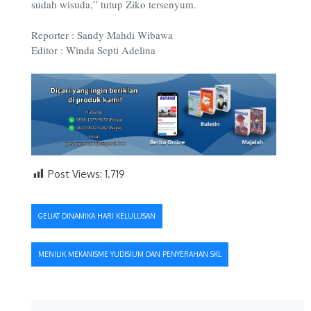
sudah wisuda,” tutup Ziko tersenyum.
Reporter : Sandy Mahdi Wibawa
Editor : Winda Septi Adelina
Post Views:
1.719
Navigasi
GELIAT DINAMIKA HARI KELULUSAN
pos
MENILIK MEKANISME YUDISIUM DAN PENYERAHAN SKL