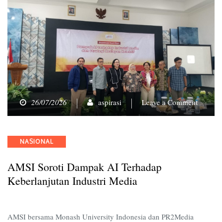
on
26/07/2026
aspirasi
Leave a Comment
AMSI
Soroti
Dampa
Categories
NASIONAL
AI
terhada
AMSI Soroti Dampak AI Terhadap
Keberla
Industri
Keberlanjutan Industri Media
Media
AMSI bersama Monash University Indonesia dan PR2Media