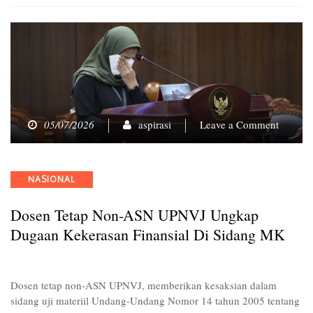
on
05/07/2026
aspirasi
Leave a Comment
Dosen
Tetap
non-
Categories
NASIONAL
ASN
UPNVJ
Dosen Tetap Non-ASN UPNVJ Ungkap
Ungkap
Dugaan
Dugaan Kekerasan Finansial Di Sidang MK
Kekera
Finansia
di
Dosen tetap non-ASN UPNVJ, memberikan kesaksian dalam
Sidang
sidang uji materiil Undang-Undang Nomor 14 tahun 2005 tentang
MK