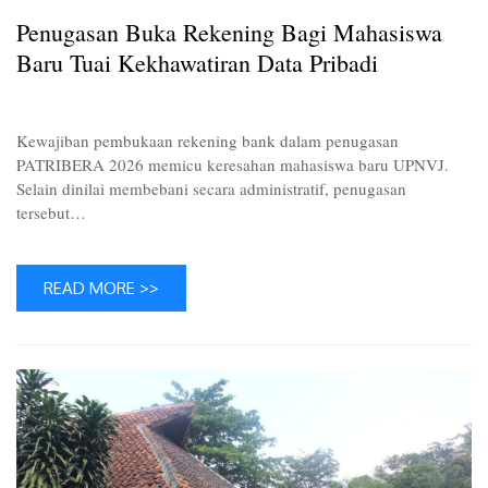
Mahasi
Penugasan Buka Rekening Bagi Mahasiswa
Baru
Tuai
Baru Tuai Kekhawatiran Data Pribadi
Kekhaw
Data
Pribadi
Kewajiban pembukaan rekening bank dalam penugasan
PATRIBERA 2026 memicu keresahan mahasiswa baru UPNVJ.
Selain dinilai membebani secara administratif, penugasan
tersebut…
READ MORE >>