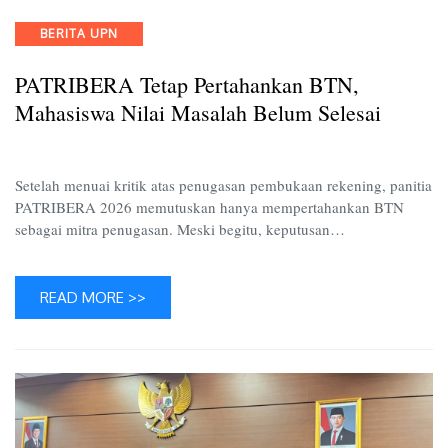
Pertaha
Categories
BERITA UPN
BTN,
Mahasi
PATRIBERA Tetap Pertahankan BTN,
Nilai
Masala
Mahasiswa Nilai Masalah Belum Selesai
Belum
Selesai
Setelah menuai kritik atas penugasan pembukaan rekening, panitia
PATRIBERA 2026 memutuskan hanya mempertahankan BTN
sebagai mitra penugasan. Meski begitu, keputusan…
READ MORE >>