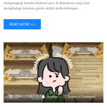
mengungkap kondisi Industri pers di Indonesia yang kian
menghadapi tekanan ganda akibat perkembangan…
READ MORE >>
on
23/07/2026
aspirasi
Leave a Comment
PATRI
Tetap