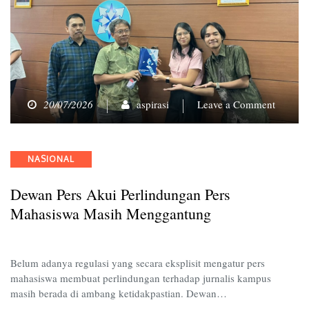
on
20/07/2026
aspirasi
Leave a Comment
Dewan
Pers
Akui
Categories
NASIONAL
Perlind
Pers
Dewan Pers Akui Perlindungan Pers
Mahasi
Masih
Mahasiswa Masih Menggantung
Mengga
Belum adanya regulasi yang secara eksplisit mengatur pers
mahasiswa membuat perlindungan terhadap jurnalis kampus
masih berada di ambang ketidakpastian. Dewan…