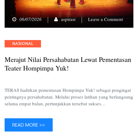
on
06/07/2026
aspirasi
Leave a Comment
Merajut
Nilai
Persaha
Categories
NASIONAL
Lewat
Pement
Merajut Nilai Persahabatan Lewat Pementasan
Teater
Hompi
Teater Hompimpa Yuk!
Yuk!
TERAS hadirkan pementasan Hompimpa Yuk! sebagai pengingat
pentingnya persahabatan. Melalui proses latihan yang berlangsung
selama empat bulan, pertunjukkan tersebut sukses…
READ MORE >>