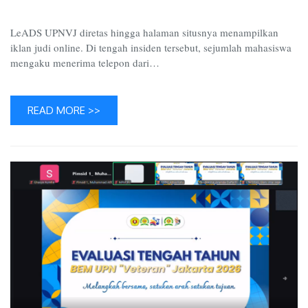
Telepon
Mencur
LeADS UPNVJ diretas hingga halaman situsnya menampilkan
iklan judi online. Di tengah insiden tersebut, sejumlah mahasiswa
mengaku menerima telepon dari…
READ MORE >>