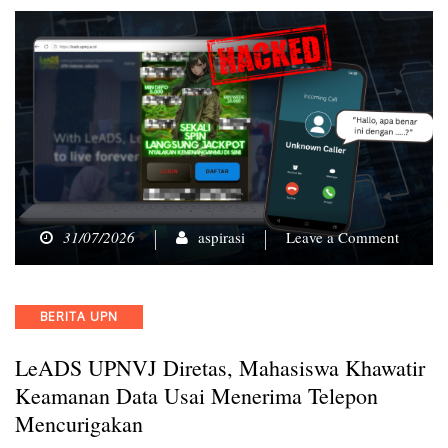
on
31/07/2026
aspirasi
Leave a Comment
LeADS
UPNVJ
Diretas,
Categories
BERITA UPN
Mahasi
Khawati
LeADS UPNVJ Diretas, Mahasiswa Khawatir
Keama
Data
Keamanan Data Usai Menerima Telepon
Usai
Mencurigakan
Meneri