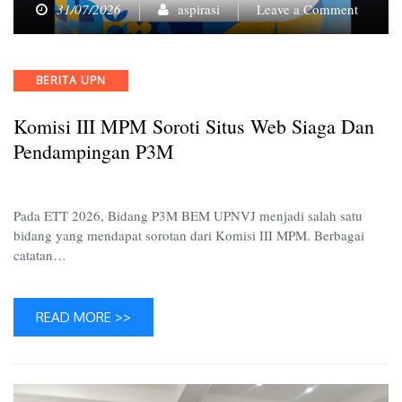
on
31/07/2026
aspirasi
Leave a Comment
Komisi
III
MPM
Categories
BERITA UPN
Soroti
Situs
Komisi III MPM Soroti Situs Web Siaga Dan
Web
Siaga
Pendampingan P3M
dan
Pendam
P3M
Pada ETT 2026, Bidang P3M BEM UPNVJ menjadi salah satu
bidang yang mendapat sorotan dari Komisi III MPM. Berbagai
catatan…
READ MORE >>