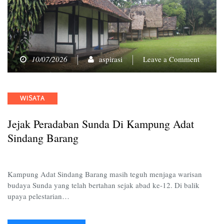
on
10/07/2026
aspirasi
Leave a Comment
Jejak
Perada
Sunda
Categories
WISATA
di
Kampu
Jejak Peradaban Sunda Di Kampung Adat
Adat
Sindan
Sindang Barang
Barang
Kampung Adat Sindang Barang masih teguh menjaga warisan
budaya Sunda yang telah bertahan sejak abad ke-12. Di balik
upaya pelestarian…