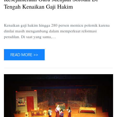
Kenaik
Tengah Kenaikan Gaji Hakim
Gaji
Hakim
Kenaikan gaji hakim hingga 280 persen memicu polemik karena
dinilai masih mengambang dalam memperkuat reformasi
peradilan. Di saat yang sama,…
READ MORE >>