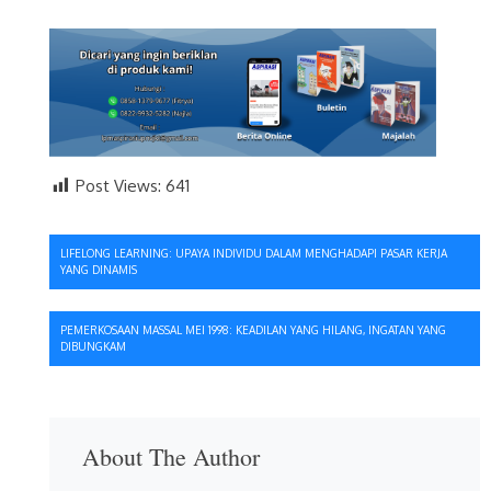
Post Views:
641
Navigasi
LIFELONG LEARNING: UPAYA INDIVIDU DALAM MENGHADAPI PASAR KERJA
YANG DINAMIS
pos
PEMERKOSAAN MASSAL MEI 1998: KEADILAN YANG HILANG, INGATAN YANG
DIBUNGKAM
About The Author