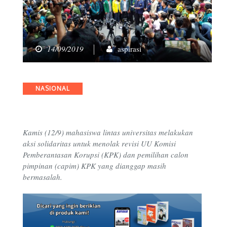
14/09/2019
aspirasi
Categories
NASIONAL
Kamis (12/9) mahasiswa lintas universitas melakukan
aksi solidaritas untuk menolak revisi UU Komisi
Pemberantasan Korupsi (KPK) dan pemilihan calon
pimpinan (capim) KPK yang dianggap masih
bermasalah.