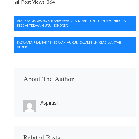
Post Views:
364
Navigasi
AKSI HARDIKNAS 2026, MAHASISWA LAYANGKAN TUNTUTAN MBG HINGGA
KESEJAHTERAAN GURU HONORER
pos
KACAMATA REALITAS PENEGAKAN HUKUM DALAM FILM KEADILAN (THE
VERDICT)
About The Author
Aspirasi
Related Posts