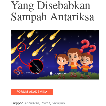
Yang Disebabkan
Sampah Antariksa
11/05/2026
aspirasi
Categories
FORUM AKADEMIKA
Tagged
Antariksa
,
Roket
,
Sampah