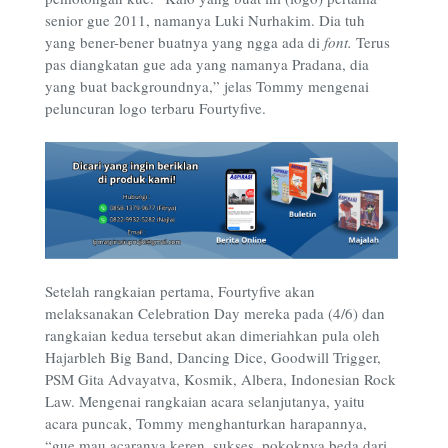
senior gue 2011, namanya Luki Nurhakim. Dia tuh
yang bener-bener buatnya yang ngga ada di
font.
Terus
pas diangkatan gue ada yang namanya Pradana, dia
yang buat backgroundnya,” jelas Tommy mengenai
peluncuran logo terbaru Fourtyfive.
Setelah rangkaian pertama, Fourtyfive akan
melaksanakan Celebration Day mereka pada (4/6) dan
rangkaian kedua tersebut akan dimeriahkan pula oleh
Hajarbleh Big Band, Dancing Dice, Goodwill Trigger,
PSM Gita Advayatva, Kosmik, Albera, Indonesian Rock
Law. Mengenai rangkaian acara selanjutanya, yaitu
acara puncak, Tommy menghanturkan harapannya,
“gue mau acaranya keren, sukses, pokoknya beda dari