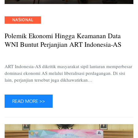
Polemi
Ekonom
hingga
Categories
NASIONAL
Keama
Data
Polemik Ekonomi Hingga Keamanan Data
WNI
Buntut
WNI Buntut Perjanjian ART Indonesia-AS
Perjanji
ART
Indones
ART Indonesia-AS dikritik masyarakat sipil lantaran memperbesar
AS
dominasi ekonomi AS melalui liberalisasi perdagangan. Di sisi
lain, perjanjian tersebut juga dikhawatirkan…
READ MORE >>