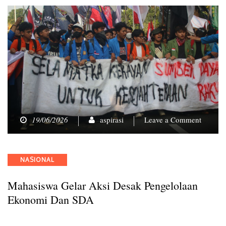
on
19/06/2026
aspirasi
Leave a Comment
Mahasi
Gelar
Aksi
Categories
NASIONAL
Desak
Pengelo
Mahasiswa Gelar Aksi Desak Pengelolaan
Ekonom
dan
Ekonomi Dan SDA
SDA