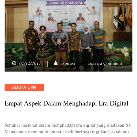
on
07/12/2017
aspirasi
Leave a Comment
Empat
Aspek
dalam
Categories
BERITA UPN
Mengha
Era
Empat Aspek Dalam Menghadapi Era Digital
Digital
Seminar nasional dalam menghadapi era digital yang diadakan S1
Manajemen memenuhi empat aspek dari segi regulator, akademisi,