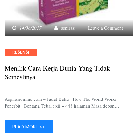
on
14/08/2017
aspirasi
Leave a Comment
Menilik
Cara
Kerja
Categories
RESENSI
Dunia
yang
Menilik Cara Kerja Dunia Yang Tidak
Tidak
Semesti
Semestinya
Aspirasionline.com – Judul Buku : How The World Works
Penerbit : Bentang Tebal : xii + 448 halaman Masa depan…
READ MORE >>