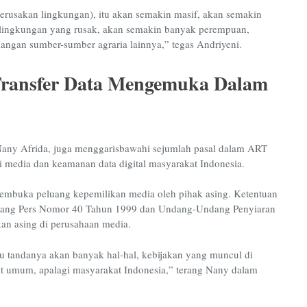
 (perusakan lingkungan), itu akan semakin masif, akan semakin
lingkungan yang rusak, akan semakin banyak perempuan,
angan sumber-sumber agraria lainnya,” tegas Andriyeni.
Transfer Data Mengemuka Dalam
Nany Afrida, juga menggarisbawahi sejumlah pasal dalam ART
 media dan keamanan data digital masyarakat Indonesia.
mbuka peluang kepemilikan media oleh pihak asing. Ketentuan
ndang Pers Nomor 40 Tahun 1999 dan Undang-Undang Penyiaran
n asing di perusahaan media.
u tandanya akan banyak hal-hal, kebijakan yang muncul di
at umum, apalagi masyarakat Indonesia,” terang Nany dalam