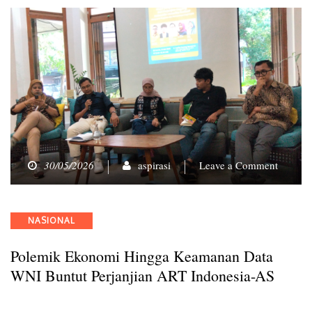
on
30/05/2026
aspirasi
Leave a Comment
Polemi
Ekonom
hingga
Categories
NASIONAL
Keama
Data
Polemik Ekonomi Hingga Keamanan Data
WNI
Buntut
WNI Buntut Perjanjian ART Indonesia-AS
Perjanji
ART