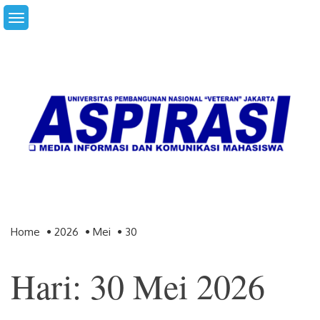
Skip
to
content
Home
2026
Mei
30
Hari: 30 Mei 2026