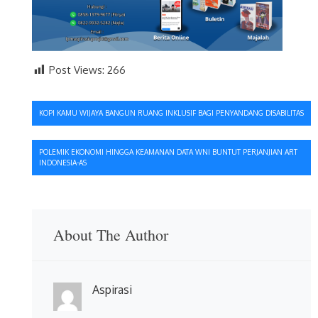
Post Views:
266
Navigasi
KOPI KAMU WIJAYA BANGUN RUANG INKLUSIF BAGI PENYANDANG DISABILITAS
pos
POLEMIK EKONOMI HINGGA KEAMANAN DATA WNI BUNTUT PERJANJIAN ART
INDONESIA-AS
About The Author
Aspirasi