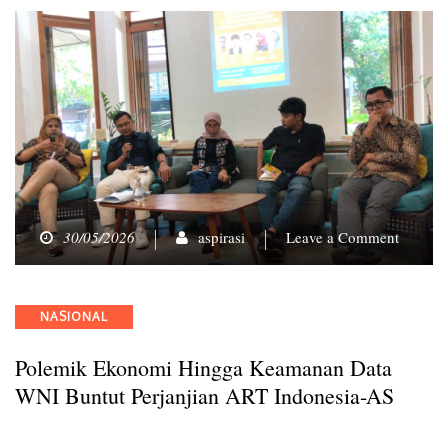
on
30/05/2026
aspirasi
Leave a Comment
Polemi
Ekonom
hingga
Categories
NASIONAL
Keama
Data
Polemik Ekonomi Hingga Keamanan Data
WNI
Buntut
WNI Buntut Perjanjian ART Indonesia-AS
Perjanji
ART