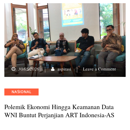
on
30/05/2026
aspirasi
Leave a Comment
Polemi
Ekonom
hingga
Categories
NASIONAL
Keama
Data
Polemik Ekonomi Hingga Keamanan Data
WNI
Buntut
WNI Buntut Perjanjian ART Indonesia-AS
Perjanji
ART