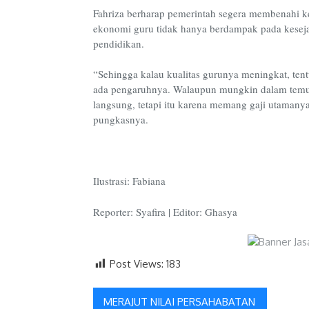
Fahriza berharap pemerintah segera membenahi k
ekonomi guru tidak hanya berdampak pada kesejaht
pendidikan.
“Sehingga kalau kualitas gurunya meningkat, tent
ada pengaruhnya. Walaupun mungkin dalam temua
langsung, tetapi itu karena memang gaji utaman
pungkasnya.
Ilustrasi: Fabiana
Reporter: Syafira | Editor: Ghasya
Post Views:
183
Navigasi
MERAJUT NILAI PERSAHABATAN