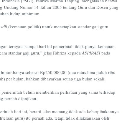
u Indonesia (FSGI), Fahriza Martha Tanjung, mengatakan bahwa
ang-Undang Nomor 14 Tahun 2005 tentang Guru dan Dosen yang
utuhan hidup minimum.
 will
(kemauan politik) untuk menetapkan standar gaji guru
angan ternyata sampai hari ini pemerintah tidak punya kemauan,
m standar gaji guru,” jelas Fahriza kepada
ASPIRASI
pada
honor hanya sebesar Rp250.000,00 (dua ratus lima puluh ribu
ah) per bulan, bahkan dibayarkan setiap tiga bulan sekali.
a pemerintah belum memberikan perhatian yang sama terhadap
 pernah dijanjikan.
erintah hari ini, berarti jelas memang tidak ada keberpihakannya
ahteraan guru) itu pernah ada, tetapi tidak dilaksanakan oleh