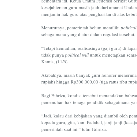
Sementara itu, Ketua Umum Federasi Serikat Gur
kesejahteraan guru masih jauh dari amanat Und
menjamin hak guru atas penghasilan di atas keb
Menurutnya, pemerintah belum memiliki
political
sebagaimana yang diatur dalam regulasi tersebut.
“Tetapi kemudian, realisasinya (gaji guru) di lap
tidak punya
political will
untuk menetapkan semaca
Kamis, (11/6).
Akibatnya, masih banyak guru honorer menerima 
rupiah) hingga Rp300.000,00 (tiga ratus ribu rupi
Bagi Fahriza, kondisi tersebut menandakan bahw
pemenuhan hak tenaga pendidik sebagaimana yang
“Jadi, kalau dari kebijakan yang diambil oleh pem
kepada guru, gitu
,
kan. Padahal, janji-janji (kesej
pemerintah saat ini,” tutur Fahriza.