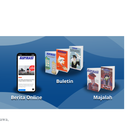
kawa,