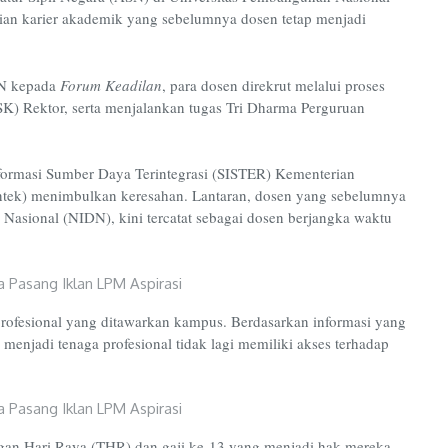
ian karier akademik yang sebelumnya dosen tetap menjadi
SN kepada
Forum Keadilan
, para dosen direkrut melalui proses
(SK) Rektor, serta menjalankan tugas Tri Dharma Perguruan
nformasi Sumber Daya Terintegrasi (SISTER) Kementerian
ntek) menimbulkan keresahan. Lantaran, dosen yang sebelumnya
Nasional (NIDN), kini tercatat sebagai dosen berjangka waktu
rofesional yang ditawarkan kampus. Berdasarkan informasi yang
menjadi tenaga profesional tidak lagi memiliki akses terhadap
gan Hari Raya (THR) dan gaji ke-13 yang menjadi hak mereka