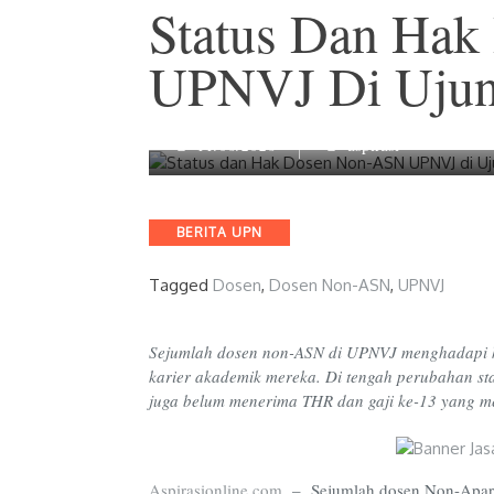
Status Dan Ha
UPNVJ Di Ujun
11/06/2026
aspirasi
Categories
BERITA UPN
Tagged
Dosen
,
Dosen Non-ASN
,
UPNVJ
Sejumlah dosen non-ASN di UPNVJ menghadapi k
karier akademik mereka. Di tengah perubahan stat
juga belum menerima THR dan gaji ke-13 yang m
Aspirasionline.com
–
Sejumlah dosen Non-Apara