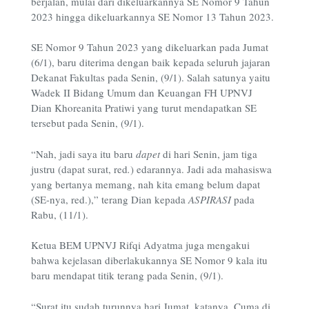
berjalan, mulai dari dikeluarkannya SE Nomor 9 Tahun
2023 hingga dikeluarkannya SE Nomor 13 Tahun 2023.
SE Nomor 9 Tahun 2023 yang dikeluarkan pada Jumat
(6/1), baru diterima dengan baik kepada seluruh jajaran
Dekanat Fakultas pada Senin, (9/1). Salah satunya yaitu
Wadek II Bidang Umum dan Keuangan FH UPNVJ
Dian Khoreanita Pratiwi yang turut mendapatkan SE
tersebut pada Senin, (9/1).
“Nah, jadi saya itu baru
dapet
di hari Senin, jam tiga
justru (dapat surat, red
.
) edarannya. Jadi ada mahasiswa
yang bertanya memang, nah kita emang belum dapat
(SE-nya, red.),” terang Dian kepada
ASPIRASI
pada
Rabu, (11/1).
Ketua BEM UPNVJ Rifqi Adyatma juga mengakui
bahwa kejelasan diberlakukannya SE Nomor 9 kala itu
baru mendapat titik terang pada Senin, (9/1).
“Surat itu sudah turunnya hari Jumat, katanya. Cuma di