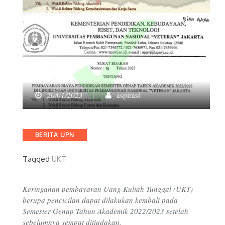
20/01/2023
aspirasi
Categories
BERITA UPN
Tagged
UKT
Keringanan pembayaran
Uang Kuliah Tunggal (UKT
)
berupa pencicilan dapat dilakukan kembali pada
Semester Genap
T
ahun
A
kademik 2022/2023
setelah
sebelumnya s
empat ditiadakan
.