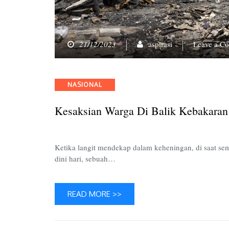
21/12/2023
aspirasi
Leave a C
Categories
NASIONAL
Kesaksian Warga Di Balik Kebakaran
Ketika langit mendekap dalam keheningan, di saat sem
dini hari, sebuah…
READ MORE >>