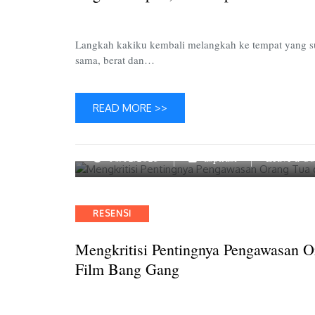
Langkah kakiku kembali melangkah ke tempat yang sud
sama, berat dan…
READ MORE >>
16/12/2023
aspirasi
Leave a C
Categories
RESENSI
Mengkritisi Pentingnya Pengawasan 
Film Bang Gang