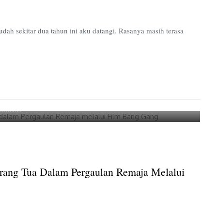
ah sekitar dua tahun ini aku datangi. Rasanya masih terasa
on
omment
Mengkritisi
Pentingnya
Pengawasan
Orang
Tua
Orang Tua Dalam Pergaulan Remaja Melalui
dalam
Pergaulan
Remaja
melalui
Film