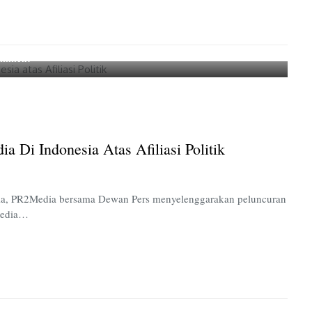
on
omment
Mengungkap
Krisis
Independensi
Media
di
 Di Indonesia Atas Afiliasi Politik
Indonesia
atas
Afiliasi
Politik
edia, PR2Media bersama Dewan Pers menyelenggarakan peluncuran
 Media…
on
omment