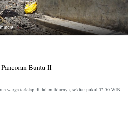
on
omment
Kesaksian
Warga
di
Balik
Kebakaran
 Pancoran Buntu II
Pancoran
Buntu
II
ua warga terlelap di dalam tidurnya, sekitar pukul 02.50 WIB