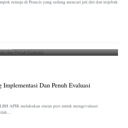
ok remaja di Prancis yang sedang mencari jati diri dan terjebak
Bang
Gang
on
omment
Refleksi
Efektivitas
UU
TPKS:
Kurang
g Implementasi Dan Penuh Evaluasi
Implementasi
dan
Penuh
Evaluasi
 LBH APIK melakukan siaran pers untuk mengevaluasi
telah…