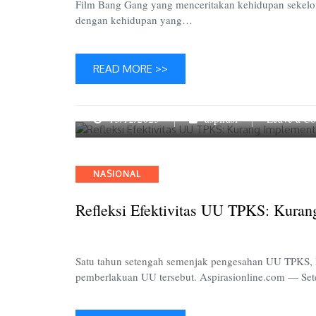
Film Bang Gang yang menceritakan kehidupan sekelomp
dengan kehidupan yang…
READ MORE >>
13/12/2023
aspirasi
Leave a C
Categories
NASIONAL
Refleksi Efektivitas UU TPKS: Kuran
Satu tahun setengah semenjak pengesahan UU TPKS,
pemberlakuan UU tersebut. Aspirasionline.com — Se