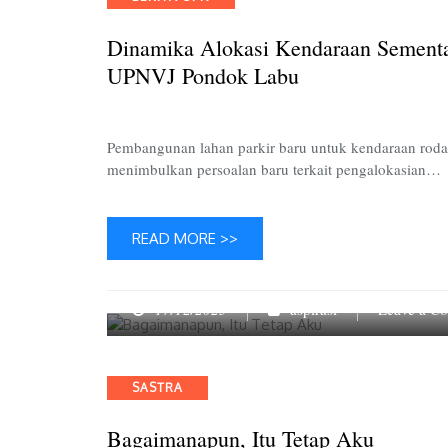
Dinamika Alokasi Kendaraan Sementa
UPNVJ Pondok Labu
Pembangunan lahan parkir baru untuk kendaraan rod
menimbulkan persoalan baru terkait pengalokasian…
READ MORE >>
17/12/2023
aspirasi
Leave a C
Categories
SASTRA
Bagaimanapun, Itu Tetap Aku