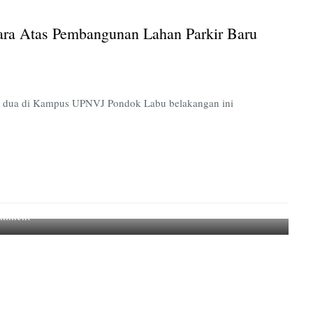
Sementara
atas
ra Atas Pembangunan Lahan Parkir Baru
Pembangunan
Lahan
Parkir
Baru
UPNVJ
a dua di Kampus UPNVJ Pondok Labu belakangan ini
Pondok
Labu
on
omment
Bagaimanapun,
Itu
Tetap
Aku