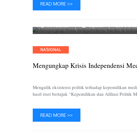
READ MORE >>
10/12/2023
aspirasi
Leave a C
Categories
NASIONAL
Mengungkap Krisis Independensi Media
Mengulik eksistensi politik terhadap kepemilikan m
hasil riset bertajuk “Kepemilikan dan Afiliasi Politik
READ MORE >>
06/12/2023
aspirasi
Leave a C