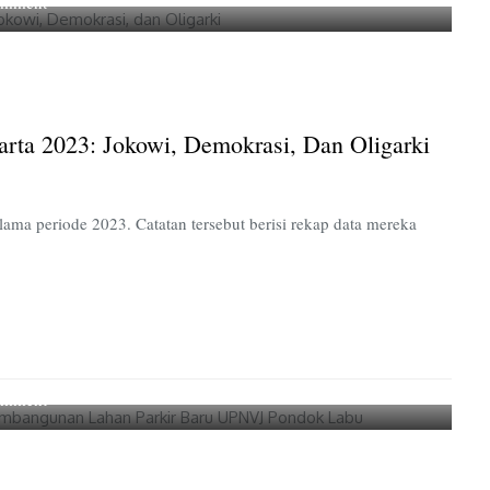
on
omment
Peluncuran
Catatan
Tahunan
LBH
Jakarta
rta 2023: Jokowi, Demokrasi, Dan Oligarki
2023:
Jokowi,
Demokrasi,
dan
ma periode 2023. Catatan tersebut berisi rekap data mereka
Oligarki
on
omment
Dinamika
Alokasi
Kendaraan