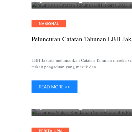
20/12/2023
aspirasi
Leave a C
Categories
NASIONAL
Peluncuran Catatan Tahunan LBH Jaka
LBH Jakarta meluncurkan Catatan Tahunan mereka sela
terkait pengaduan yang masuk dan…
READ MORE >>
18/12/2023
aspirasi
Leave a C
Categories
BERITA UPN