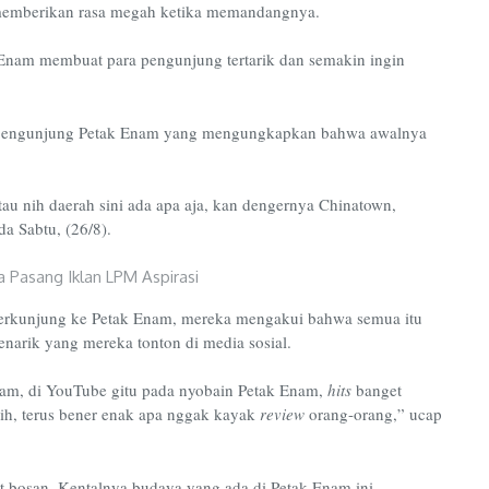
 memberikan rasa megah ketika memandangnya.
Enam membuat para pengunjung tertarik dan semakin ingin
atu pengunjung Petak Enam yang mengungkapkan bahwa awalnya
 tau nih daerah sini ada apa aja, kan dengernya Chinatown,
da Sabtu, (26/8).
berkunjung ke Petak Enam, mereka mengakui bahwa semua itu
narik yang mereka tonton di media sosial.
gram, di YouTube gitu pada nyobain Petak Enam,
hits
banget
 sih, terus bener enak apa nggak kayak
review
orang-orang,” ucap
 bosan. Kentalnya budaya yang ada di Petak Enam ini