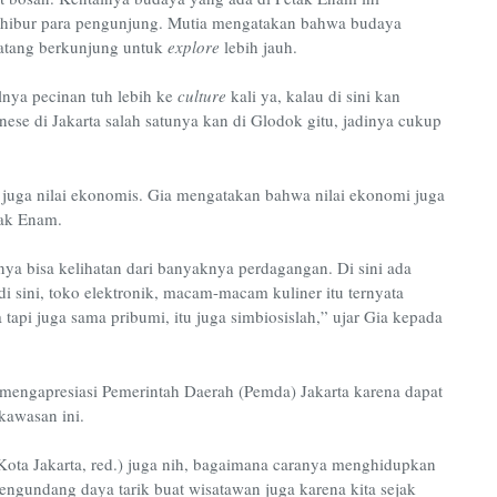
nghibur para pengunjung. Mutia mengatakan bahwa budaya
atang berkunjung untuk
explore
lebih jauh.
lnya pecinan tuh lebih ke
culture
kali ya, kalau di sini kan
inese di Jakarta salah satunya kan di Glodok gitu, jadinya cukup
at juga nilai ekonomis. Gia mengatakan bahwa nilai ekonomi juga
tak Enam.
a bisa kelihatan dari banyaknya perdagangan. Di sini ada
di sini, toko elektronik, macam-macam kuliner itu ternyata
api juga sama pribumi, itu juga simbiosislah,” ujar Gia kepada
mengapresiasi Pemerintah Daerah (Pemda) Jakarta karena dapat
kawasan ini.
ota Jakarta, red.) juga nih, bagaimana caranya menghidupkan
engundang daya tarik buat wisatawan juga karena kita sejak