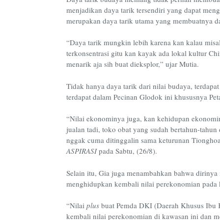
menjadikan daya tarik tersendiri yang dapat me
merupakan daya tarik utama yang membuatnya d
“Daya tarik mungkin lebih karena kan kalau misa
terkonsentrasi gitu kan kayak ada lokal kultur Ch
menarik aja sih buat dieksplor,” ujar Mutia.
Tidak hanya daya tarik dari nilai budaya, terdap
terdapat dalam Pecinan Glodok ini khususnya Pe
“Nilai ekonominya juga, kan kehidupan ekonominy
jualan tadi, toko obat yang sudah bertahun-tahun 
nggak cuma ditinggalin sama keturunan Tionghoa t
ASPIRASI
pada Sabtu, (26/8).
Selain itu, Gia juga menambahkan bahwa dirinya 
menghidupkan kembali nilai perekonomian pada 
“Nilai
plus
buat Pemda DKI (Daerah Khusus Ibu K
kembali nilai perekonomian di kawasan ini dan m