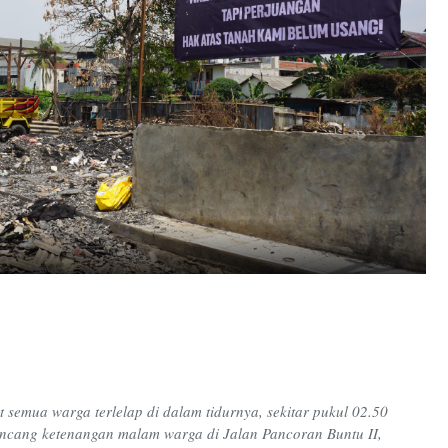
 semua warga terlelap di dalam tidurnya, sekitar pukul 02.50
ncang ketenangan malam warga di Jalan Pancoran Buntu II,