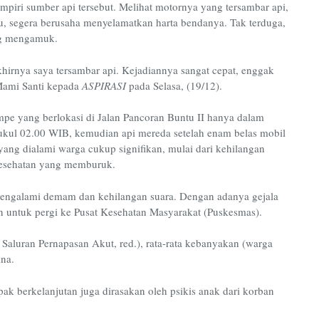
ampiri sumber api tersebut. Melihat motornya yang tersambar api,
u, segera berusaha menyelamatkan harta bendanya. Tak terduga,
ang mengamuk.
hirnya saya tersambar api. Kejadiannya sangat cepat, enggak
 Mami Santi kepada
ASPIRASI
pada Selasa, (19/12).
pe yang berlokasi di Jalan Pancoran Buntu II hanya dalam
pukul 02.00 WIB, kemudian api mereda setelah enam belas mobil
ang dialami warga cukup signifikan, mulai dari kehilangan
 kesehatan yang memburuk.
 mengalami demam dan kehilangan suara. Dengan adanya gejala
n untuk pergi ke Pusat Kesehatan Masyarakat (Puskesmas).
 Saluran Pernapasan Akut, red.), rata-rata kebanyakan (warga
ina.
ak berkelanjutan juga dirasakan oleh psikis anak dari korban