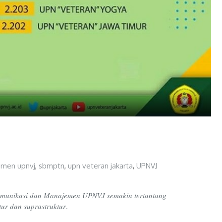
men upnvj
,
sbmptn
,
upn veteran jakarta
,
UPNVJ
u Komunikasi dan Manajemen UPNVJ semakin tertantang
tur dan suprastruktur
.