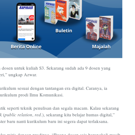
n dosen untuk kuliah S3. Sekarang sudah ada 9 dosen yang
eri,” ungkap Azwar.
ikulum sesuai dengan tantangan era digital. Caranya, ia
kurikulum prodi Ilmu Komunikasi.
tik seperti teknik penulisan dan segala macam. Kalau sekarang
R (
public relation
,
red
.), sekarang kita belajar humas digital,”
 baru nanti kurikulum baru ini segera dapat terlaksana.
ku miris dengan prodinya. “Ruang dosen saja barangkali masih