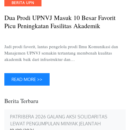
Categories
BERITA UPN
Masuk
10
Dua Prodi UPNVJ Masuk 10 Besar Favorit
Besar
Favorit
Picu Peningkatan Fasilitas Akademik
Picu
Peningk
Fasilitas
Jadi prodi favorit, lantas pengelola prodi Ilmu Komunikasi dan
Akadem
Manajemen UPNVJ semakin tertantang membenah kualitas
akademik baik dari infrastruktur dan…
READ MORE >>
Berita Terbaru
PATRIBERA 2026 GALANG AKSI SOLIDARITAS
LEWAT PENGUMPULAN MINYAK JELANTAH