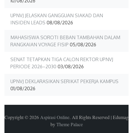
10/08/2026
UPNVJ JELASKAN GANGGUAN SIAKAD DAN
INSIDEN LEADS
08/08/2026
MAHASISWA SOROTI BEBAN TAMBAHAN DALAM
RANGKAIAN VOYAGE FISIP
05/08/2026
SENAT TETAPKAN TIGA CALON REKTOR UPNVJ
PERIODE 2026–2030
03/08/2026
UPNVJ DEKLARASIKAN SERIKAT PEKERJA KAMPUS
01/08/2026
Copyright © 2026
Aspirasi Online
. All Rights Reserved
|
Edumag
by
Theme Palace