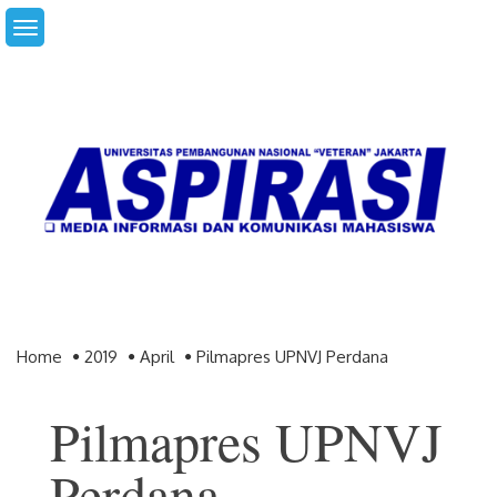
Skip
to
content
Home
2019
April
Pilmapres UPNVJ Perdana
Pilmapres UPNVJ
Perdana