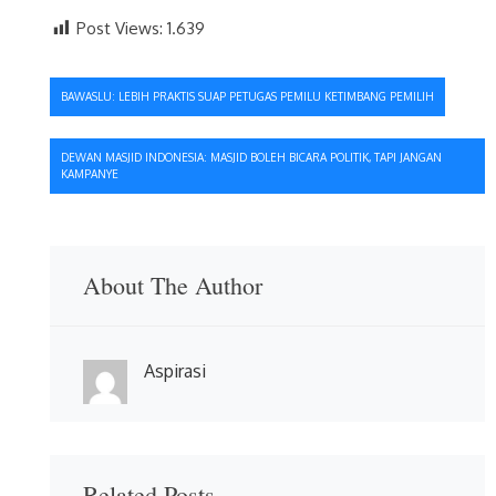
Post Views:
1.639
Navigasi
BAWASLU: LEBIH PRAKTIS SUAP PETUGAS PEMILU KETIMBANG PEMILIH
pos
DEWAN MASJID INDONESIA: MASJID BOLEH BICARA POLITIK, TAPI JANGAN
KAMPANYE
About The Author
Aspirasi
Related Posts